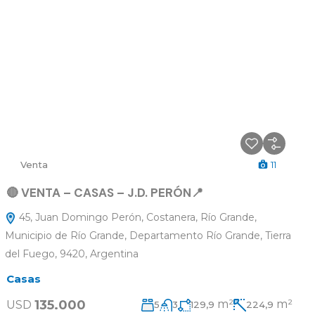
Venta
11
🔴 VENTA – CASAS – J.D. PERÓN📍
45, Juan Domingo Perón, Costanera, Río Grande,
Municipio de Río Grande, Departamento Río Grande, Tierra
del Fuego, 9420, Argentina
Casas
135.000
m²
m²
USD
5
3
129,9
224,9