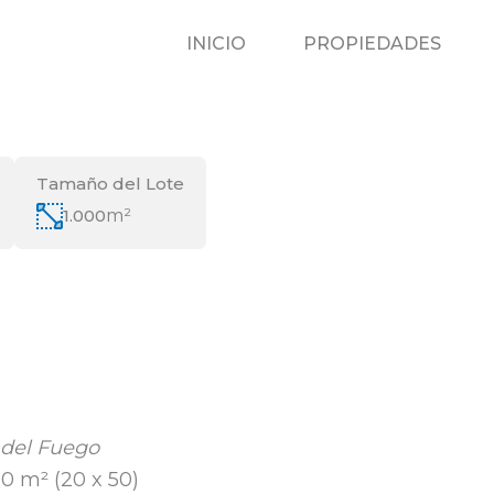
INICIO
P
INICIO
PROPIEDADES
Tamaño del Lote
1.000
m²
a del Fuego
0 m² (20 x 50)