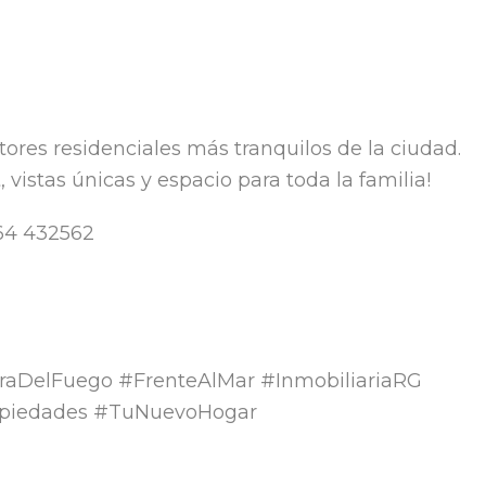
tores residenciales más tranquilos de la ciudad.
vistas únicas y espacio para toda la familia!
964 432562
rraDelFuego #FrenteAlMar #InmobiliariaRG
opiedades #TuNuevoHogar