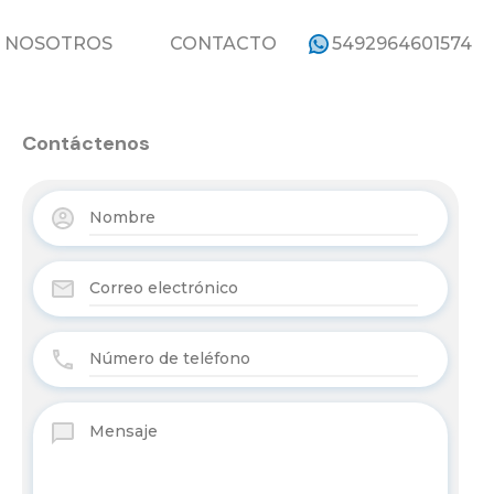
ROPIEDADES
NOSOTROS
CONTACTO
NOSOTROS
CONTACTO
5492964601574
Contáctenos