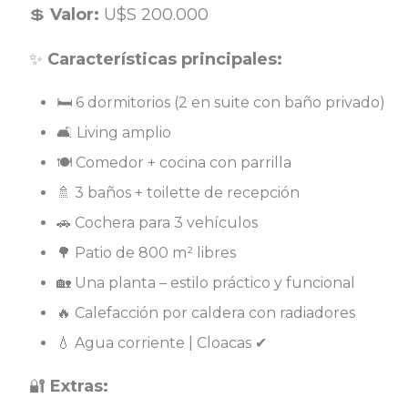
💲
Valor:
U$S 200.000
✨
Características principales:
🛏 6 dormitorios (2 en suite con baño privado)
🛋 Living amplio
🍽 Comedor + cocina con parrilla
🚿 3 baños + toilette de recepción
🚗 Cochera para 3 vehículos
🌳 Patio de 800 m² libres
🏡 Una planta – estilo práctico y funcional
🔥 Calefacción por caldera con radiadores
💧 Agua corriente | Cloacas ✔
🔐
Extras: