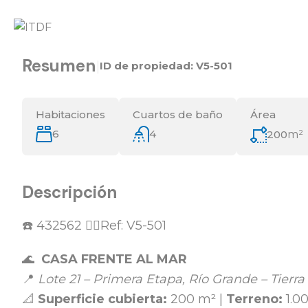
Resumen
|
ID de propiedad:
V5-501
Habitaciones
Cuartos de baño
Área
6
4
200
m²
Descripción
☎️ 432562 👉🏻Ref: V5-501
🌊
CASA FRENTE AL MAR
📍
Lote 21 – Primera Etapa, Río Grande – Tierr
📐
Superficie cubierta:
200 m² |
Terreno:
1.00