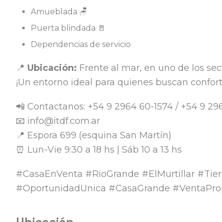
Amueblada 🪑
Puerta blindada 🚪
Dependencias de servicio
📍
Ubicación:
Frente al mar, en uno de los sec
¡Un entorno ideal para quienes buscan confort, 
📲 Contactanos: +54 9 2964 60-1574 / +54 9 2
📧 info@itdf.com.ar
📍 Espora 699 (esquina San Martín)
⏰ Lun-Vie 9:30 a 18 hs | Sáb 10 a 13 hs
#CasaEnVenta #RioGrande #ElMurtillar #Tie
#OportunidadUnica #CasaGrande #VentaPr