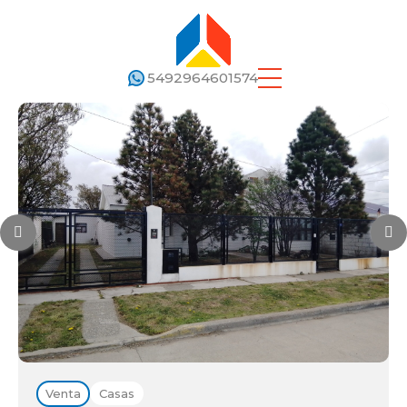
5492964601574
Venta
Casas