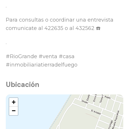
.
Para consultas o coordinar una entrevista
comunicate al 422635 o al 432562 ☎️
.
#RioGrande #venta #casa
#inmobiliariatierradelfuego
Ubicación
+
−