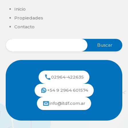
Inicio
Propiedades
Contacto
02964-422635
+54 9 2964 601574
info@itdf.com.ar