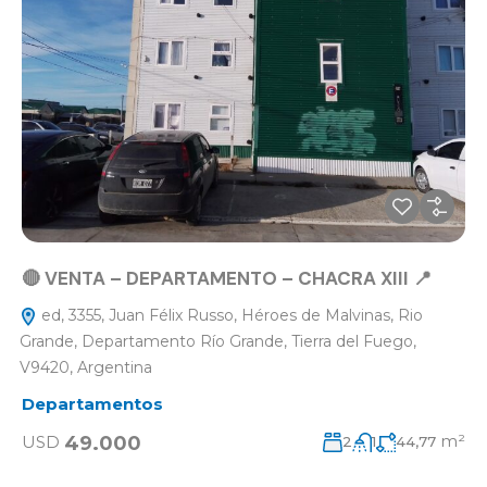
🔴 VENTA – DEPARTAMENTO – CHACRA XIII 📍
ed, 3355, Juan Félix Russo, Héroes de Malvinas, Rio
Grande, Departamento Río Grande, Tierra del Fuego,
V9420, Argentina
Departamentos
m²
49.000
USD
2
1
44,77