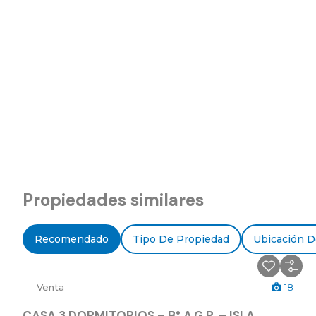
Propiedades similares
Recomendado
Tipo De Propiedad
Ubicación D
Venta
18
CASA 3 DORMITORIOS – B° A.G.P. – ISLA