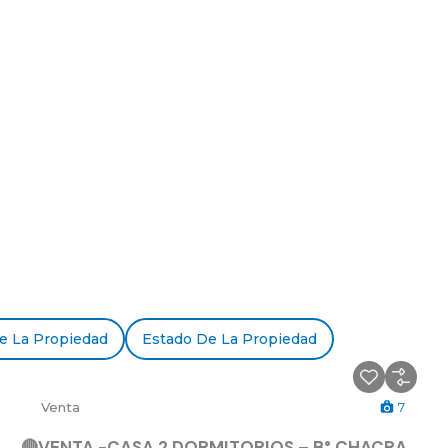
e La Propiedad
Estado De La Propiedad
Venta
7
🔴VENTA -CASA 2 DORMITORIOS – B° CHACRA