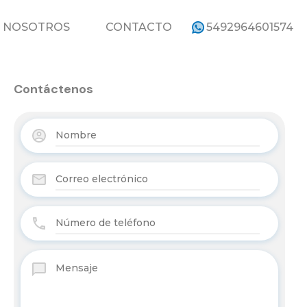
ROPIEDADES
NOSOTROS
CONTACTO
NOSOTROS
CONTACTO
5492964601574
Contáctenos