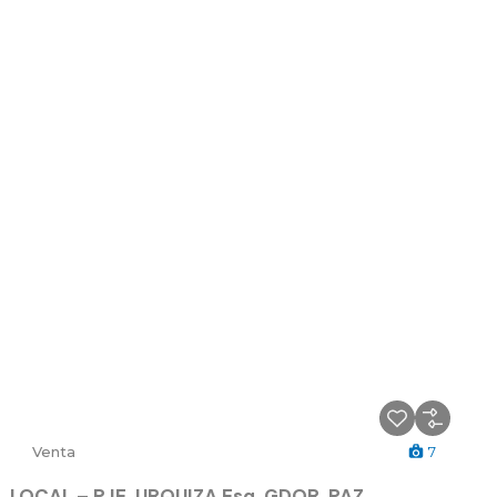
Venta
7
LOCAL – PJE. URQUIZA Esq. GDOR. PAZ