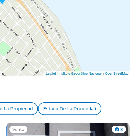
Leaflet
|
Instituto Geográfico Nacional
+
OpenStreetMap
e La Propiedad
Estado De La Propiedad
Venta
8