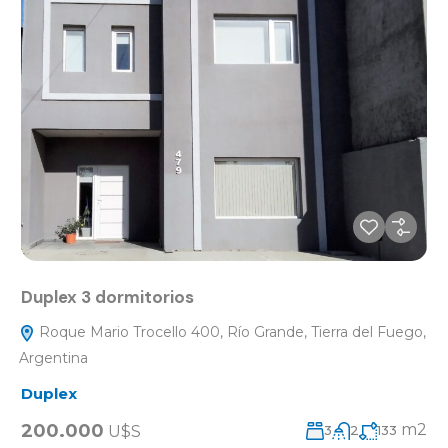
Duplex 3 dormitorios
Roque Mario Trocello 400, Río Grande, Tierra del Fuego,
Argentina
Duplex
200.000
m2
U$S
3
2
133