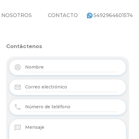
ROPIEDADES
NOSOTROS
CONTACTO
NOSOTROS
CONTACTO
5492964601574
Contáctenos