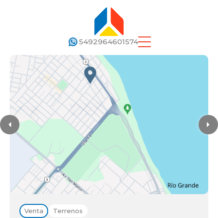
5492964601574
Venta
Terrenos