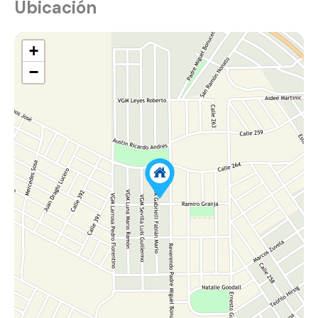
Ubicación
+
−