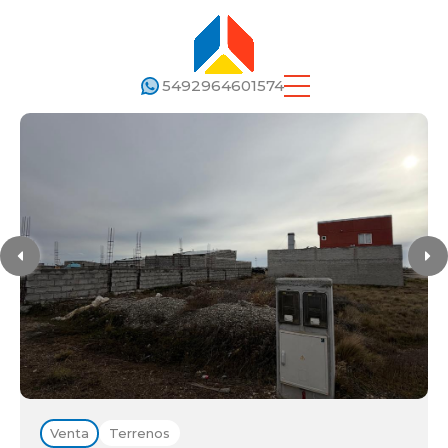
5492964601574
Venta
Terrenos