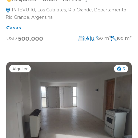
INTEVU 10, Los Calafates, Rio Grande, Departamento
Río Grande, Argentina
Casas
m²
m²
500.000
USD
1
1
50
100
Alquiler
3