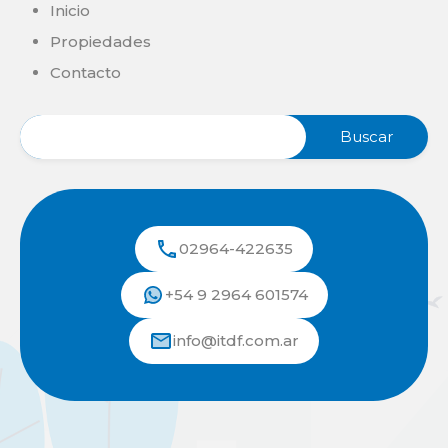
Inicio
Propiedades
Contacto
02964-422635
+54 9 2964 601574
info@itdf.com.ar