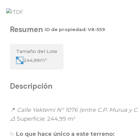
Resumen
|
ID de propiedad:
V8-559
Tamaño del Lote
244,99
m²
Descripción
📍
Calle Yaktemi N° 1076 (entre C.P. Murua y C
📐 Superficie: 244,99 m²
✨
Lo que hace único a este terreno: