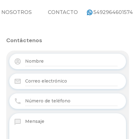
ROPIEDADES
NOSOTROS
CONTACTO
NOSOTROS
CONTACTO
5492964601574
Contáctenos