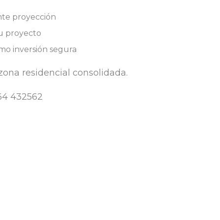
ente proyección
tu proyecto
omo inversión segura
zona residencial consolidada.
964 432562