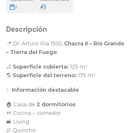
2
1
Descripción
📍 Dr. Arturo Illia 1100,
Chacra II – Río Grande
– Tierra del Fuego
📐
Superficie cubierta:
125 m²
🌎
Superficie del terreno:
175 m²
✨
Información destacable
🏠 Casa de
2 dormitorios
🍴 Cocina – comedor
🛋️ Living
🍖 Quincho