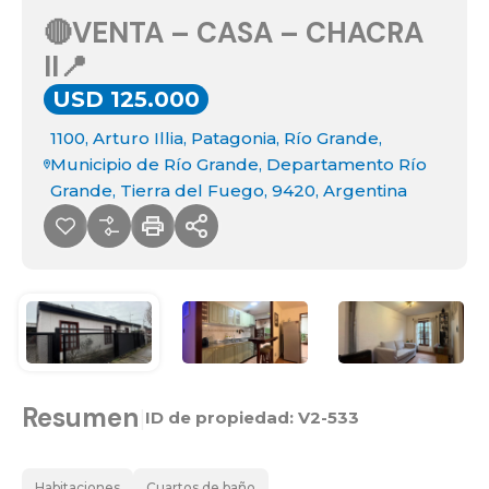
🔴VENTA – CASA – CHACRA
II📍
USD 125.000
1100, Arturo Illia, Patagonia, Río Grande,
Municipio de Río Grande, Departamento Río
Grande, Tierra del Fuego, 9420, Argentina
Resumen
|
ID de propiedad:
V2-533
Habitaciones
Cuartos de baño