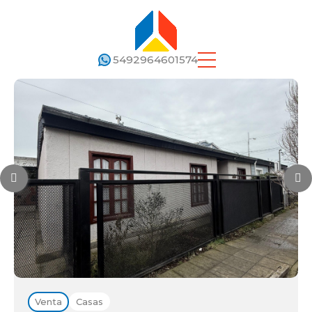
5492964601574
Venta
Casas