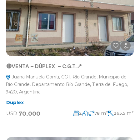
🔴VENTA – DÚPLEX – C.G.T.📍
Juana Manuela Gorriti, CGT, Río Grande, Municipio de
Río Grande, Departamento Río Grande, Tierra del Fuego,
9420, Argentina
Duplex
m²
m²
70.000
USD
2
1
78
265,5