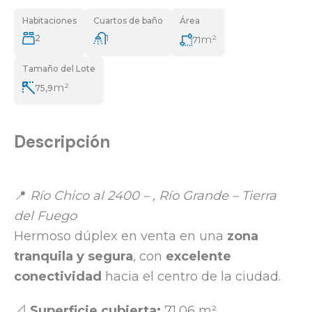
Habitaciones
Cuartos de baño
Área
2
1
m²
71
Tamaño del Lote
m²
75,9
Descripción
📍
Río Chico al 2400 – , Río Grande – Tierra
del Fuego
Hermoso dúplex en venta en una
zona
tranquila y segura
, con
excelente
conectividad
hacia el centro de la ciudad.
📐
Superficie cubierta:
71,06 m²