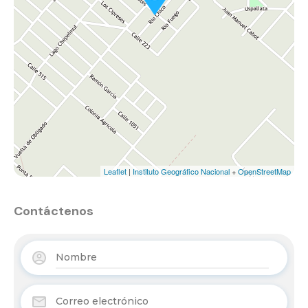
Leaflet
|
Instituto Geográfico Nacional
+
OpenStreetMap
Contáctenos