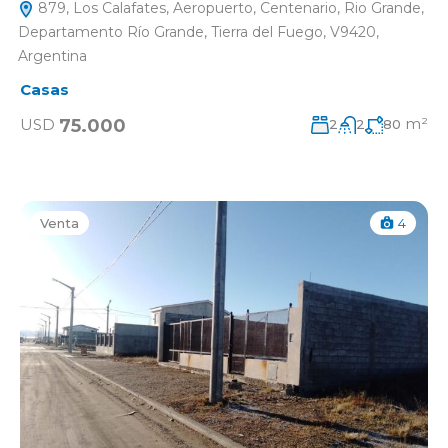
879, Los Calafates, Aeropuerto, Centenario, Rio Grande,
Departamento Río Grande, Tierra del Fuego, V9420,
Argentina
Casas
m²
75.000
USD
2
2
80
Venta
4