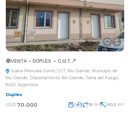
🔴VENTA – DÚPLEX – C.G.T.📍
Juana Manuela Gorriti, CGT, Río Grande, Municipio de
Río Grande, Departamento Río Grande, Tierra del Fuego,
9420, Argentina
Duplex
m²
m²
70.000
USD
2
1
78
265,5