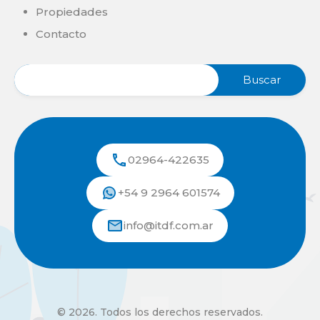
Propiedades
Contacto
02964-422635
+54 9 2964 601574
info@itdf.com.ar
© 2026. Todos los derechos reservados.