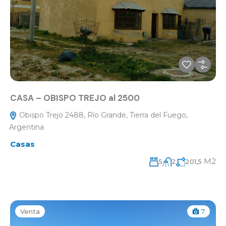
CASA – OBISPO TREJO al 2500
Obispo Trejo 2488, Río Grande, Tierra del Fuego,
Argentina
Casas
M2
5
2
201,5
Venta
7