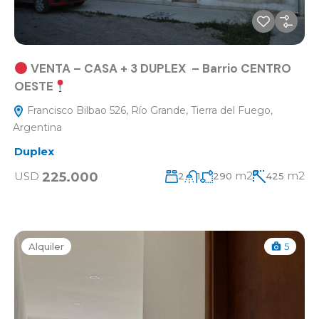
VENTA – CASA + 3 DUPLEX – Barrio CENTRO
OESTE
Francisco Bilbao 526, Río Grande, Tierra del Fuego,
Argentina
Duplex
m2
m2
225.000
USD
2
1
290
425
Alquiler
5