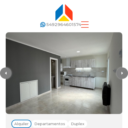
5492964601574
Alquiler
Departamentos
Duplex