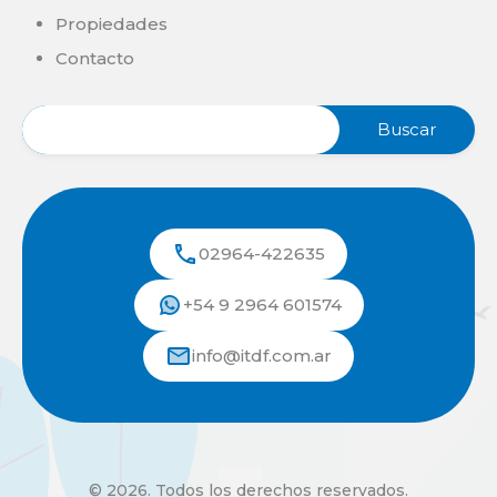
Propiedades
Contacto
02964-422635
+54 9 2964 601574
info@itdf.com.ar
© 2026. Todos los derechos reservados.