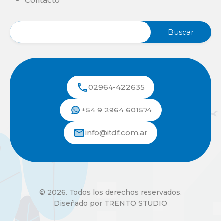
Contacto
02964-422635
+54 9 2964 601574
info@itdf.com.ar
© 2026. Todos los derechos reservados.
Diseñado por TRENTO STUDIO