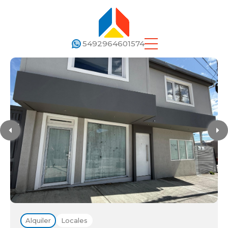
5492964601574
Alquiler
Locales