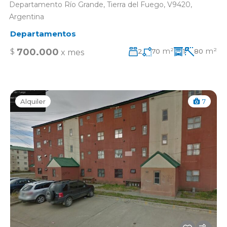
Departamento Río Grande, Tierra del Fuego, V9420,
Argentina
Departamentos
m²
m²
700.000
$
2
70
1
80
x mes
Alquiler
7