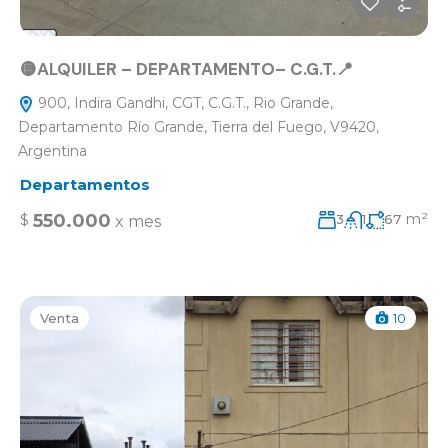
🟡ALQUILER – DEPARTAMENTO– C.G.T.📍
900, Indira Gandhi, CGT, C.G.T., Rio Grande,
Departamento Río Grande, Tierra del Fuego, V9420,
Argentina
Departamentos
m²
550.000
$
3
1
67
x mes
Venta
10