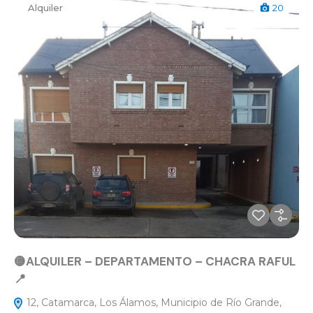
Alquiler
20
🟡ALQUILER – DEPARTAMENTO – CHACRA RAFUL
📍
12, Catamarca, Los Álamos, Municipio de Río Grande,