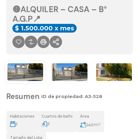
🟡ALQUILER – CASA – B°
A.G.P📍
$ 1.500.000 x mes
Resumen
|
ID de propiedad:
A3-528
Habitaciones
Cuartos de baño
Área
5
3
m²
240
Tamaño del Lote