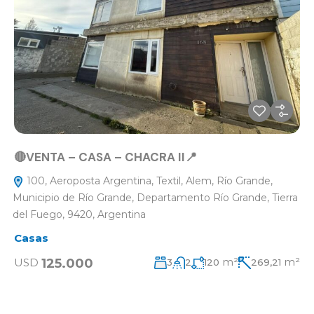
🔴VENTA – CASA – CHACRA II📍
100, Aeroposta Argentina, Textil, Alem, Río Grande,
Municipio de Río Grande, Departamento Río Grande, Tierra
del Fuego, 9420, Argentina
Casas
m²
m²
125.000
USD
3
2
120
269,21