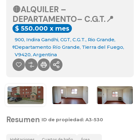
🟡ALQUILER –
DEPARTAMENTO– C.G.T.📍
$ 550.000 x mes
900, Indira Gandhi, CGT, C.G.T., Rio Grande,
Departamento Río Grande, Tierra del Fuego,
V9420, Argentina
Resumen
|
ID de propiedad:
A3-530
Habitaciones
Cuartos de baño
Área