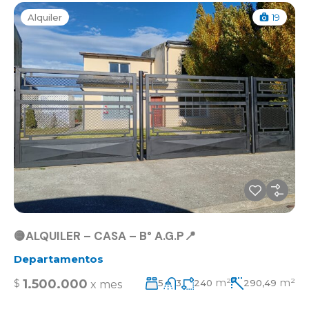
Alquiler
19
🟡ALQUILER – CASA – B° A.G.P📍
Departamentos
m²
m²
1.500.000
$
5
3
240
290,49
x mes