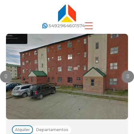
5492964601574
Alquiler
Departamentos