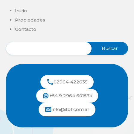
Inicio
Propiedades
Contacto
02964-422635
+54 9 2964 601574
info@itdf.com.ar