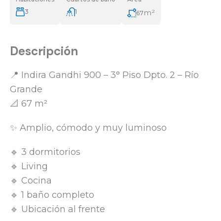
3
1
m²
67
Descripción
📍 Indira Gandhi 900 – 3° Piso Dpto. 2 – Río
Grande
📐 67 m²
✨ Amplio, cómodo y muy luminoso
🔹 3 dormitorios
🔹 Living
🔹 Cocina
🔹 1 baño completo
🔹 Ubicación al frente