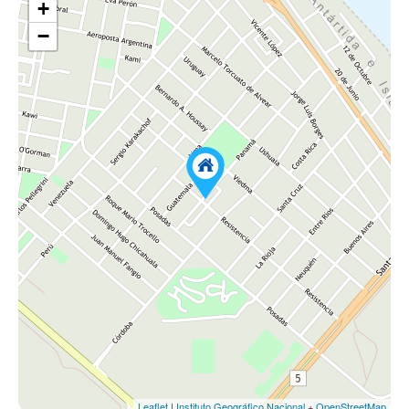
+
−
Leaflet
|
Instituto Geográfico Nacional
+
OpenStreetMap