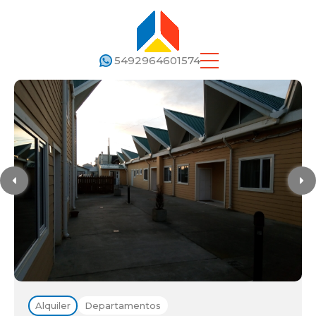
5492964601574
Alquiler
Departamentos