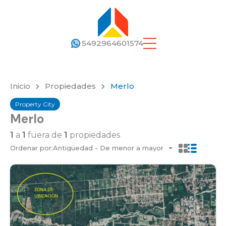
5492964601574
Inicio
Propiedades
Merlo
Property City
Merlo
1
a
1
fuera de
1
propiedades
Ordenar por:
Antigüedad - De menor a mayor