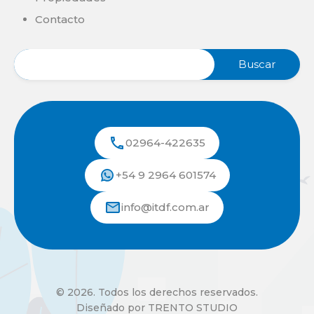
Contacto
02964-422635
+54 9 2964 601574
info@itdf.com.ar
© 2026. Todos los derechos reservados.
Diseñado por TRENTO STUDIO