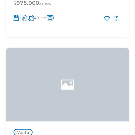
975.000
$
x mes
m²
2
1
48
1
Venta