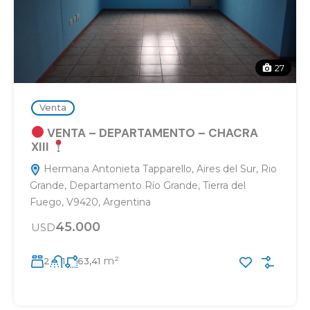
27
Venta
VENTA – DEPARTAMENTO – CHACRA
XIII
Hermana Antonieta Tapparello, Aires del Sur, Rio
Grande, Departamento Río Grande, Tierra del
Fuego, V9420, Argentina
45.000
USD
m²
2
1
63,41