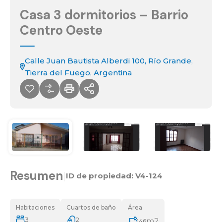
Casa 3 dormitorios – Barrio
Centro Oeste
Calle Juan Bautista Alberdi 100, Río Grande,
Tierra del Fuego, Argentina
Resumen
|
ID de propiedad:
V4-124
Habitaciones
Cuartos de baño
Área
3
2
m2
146