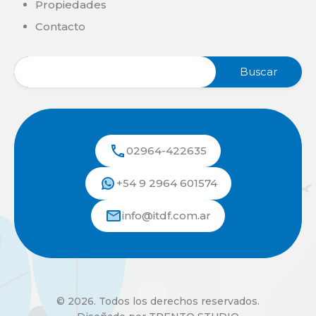
Propiedades
Contacto
02964-422635
+54 9 2964 601574
info@itdf.com.ar
© 2026. Todos los derechos reservados.