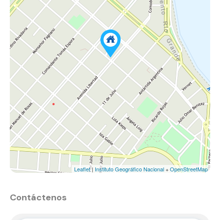
Leaflet
|
Instituto Geográfico Nacional
+
OpenStreetMap
Contáctenos