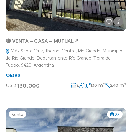
🔴 VENTA – CASA – MUTUAL📍
775, Santa Cruz, Thorne, Centro, Río Grande, Municipio
de Río Grande, Departamento Río Grande, Tierra del
Fuego, 9420, Argentina
Casas
m²
m²
130.000
USD
2
1
130
240
Venta
23