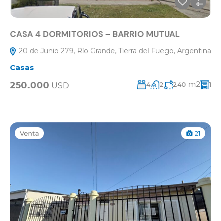
CASA 4 DORMITORIOS – BARRIO MUTUAL
20 de Junio 279, Río Grande, Tierra del Fuego, Argentina
Casas
m2
250.000
4
2
240
1
USD
Venta
21