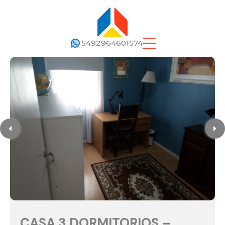
5492964601574
CASA 3 DORMITORIOS –