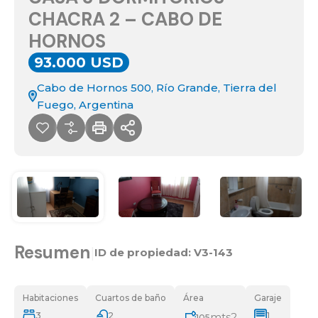
CHACRA 2 – CABO DE
HORNOS
93.000 USD
Cabo de Hornos 500, Río Grande, Tierra del
Fuego, Argentina
Resumen
|
ID de propiedad:
V3-143
Habitaciones
Cuartos de baño
Área
Garaje
3
2
mts2
1
105