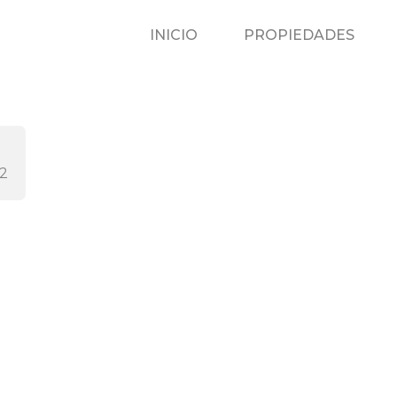
INICIO
P
INICIO
PROPIEDADES
2