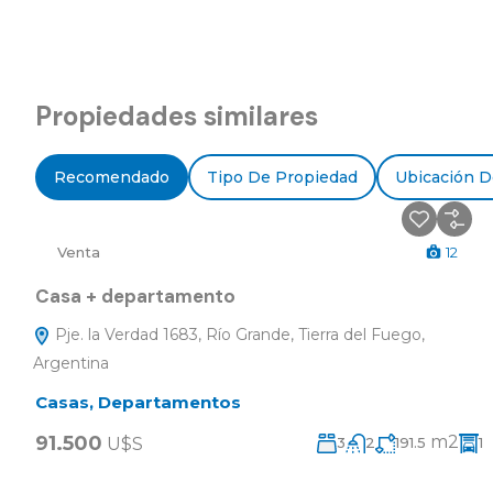
Propiedades similares
Recomendado
Tipo De Propiedad
Ubicación D
Venta
12
Casa + departamento
Pje. la Verdad 1683, Río Grande, Tierra del Fuego,
Argentina
Casas
,
Departamentos
91.500
m2
U$S
3
2
191.5
1