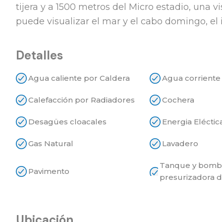
tijera y a 1500 metros del Micro estadio, una
puede visualizar el mar y el cabo domingo, el 
Detalles
Agua caliente por Caldera
Agua corriente
Calefacción por Radiadores
Cochera
Desagües cloacales
Energia Eléctic
Gas Natural
Lavadero
Tanque y bomb
Pavimento
presurizadora 
Ubicación