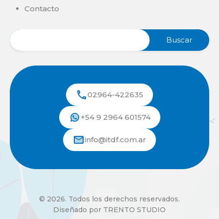
Contacto
02964-422635
+54 9 2964 601574
info@itdf.com.ar
© 2026. Todos los derechos reservados.
Diseñado por TRENTO STUDIO