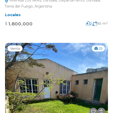
Avenida Los Ñires, Ushuaia, Departamento Ushuaia,
Tierra del Fuego, Argentina
Locales
m²
1.800.000
$
2
110
Venta
25