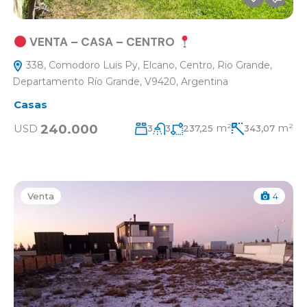
VENTA – CASA – CENTRO
338, Comodoro Luis Py, Elcano, Centro, Rio Grande,
Departamento Río Grande, V9420, Argentina
Casas
m²
m²
240.000
USD
3
3
237,25
343,07
Venta
4