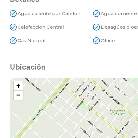
Agua caliente por Calefón
Agua corriente
Calefaccion Central
Desagües cloa
Gas Natural
Office
Ubicación
+
−