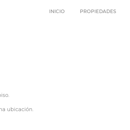
INICIO
P
INICIO
PROPIEDADES
iso.
na ubicación.