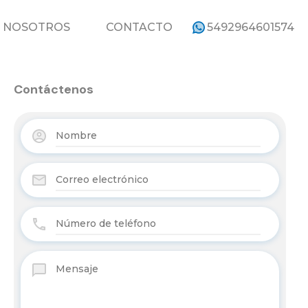
ROPIEDADES
NOSOTROS
CONTACTO
NOSOTROS
CONTACTO
5492964601574
Contáctenos