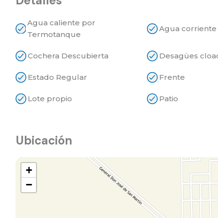
Detalles
Agua caliente por
Agua corriente
Termotanque
Cochera Descubierta
Desagües cloa
Estado Regular
Frente
Lote propio
Patio
Ubicación
+
−