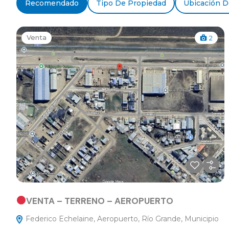
Recomendado
Tipo De Propiedad
Ubicación D
Venta
2
VENTA – TERRENO – AEROPUERTO
Federico Echelaine, Aeropuerto, Río Grande, Municipio