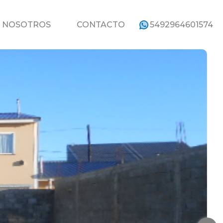
ROPIEDADES
NOSOTROS
CONTACTO
NOSOTROS
CONTACTO
5492964601574