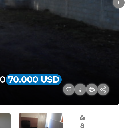
00
70.000 USD
8