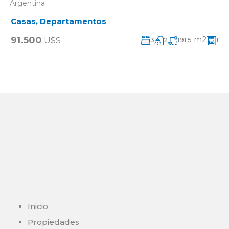
Argentina
Casas
,
Departamentos
91.500
m2
U$S
3
2
191.5
1
Inicio
Propiedades