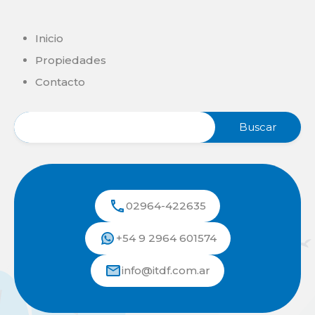
Inicio
Propiedades
Contacto
02964-422635
+54 9 2964 601574
info@itdf.com.ar