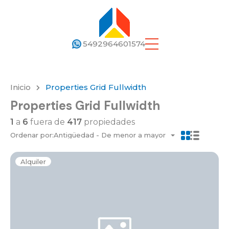
5492964601574
Inicio
Properties Grid Fullwidth
Properties Grid Fullwidth
1
a
6
fuera de
417
propiedades
Ordenar por:
Antigüedad - De menor a mayor
Alquiler