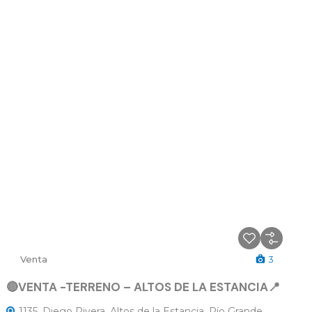
Venta
3
🔴VENTA -TERRENO – ALTOS DE LA ESTANCIA📍
1135, Diego Rivera, Altos de la Estancia, Río Grande,