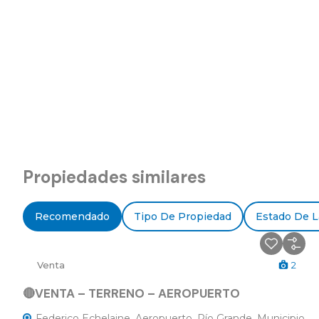
Propiedades similares
Recomendado
Tipo De Propiedad
Estado De L
Venta
2
🔴VENTA – TERRENO – AEROPUERTO
Federico Echelaine, Aeropuerto, Río Grande, Municipio