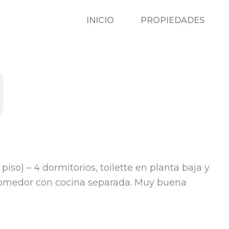
INICIO
P
INICIO
PROPIEDADES
so) – 4 dormitorios, toilette en planta baja y
-comedor con cocina separada. Muy buena