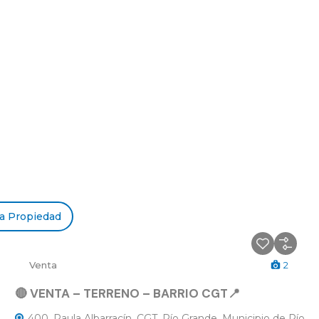
a Propiedad
Venta
2
🔴 VENTA – TERRENO – BARRIO CGT📍
400, Paula Albarracín, CGT, Río Grande, Municipio de Río