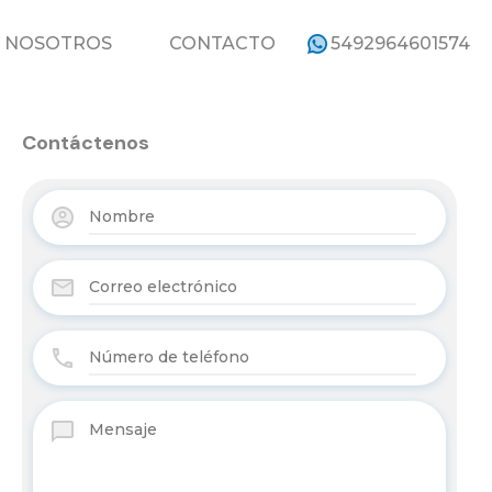
ROPIEDADES
NOSOTROS
CONTACTO
NOSOTROS
CONTACTO
5492964601574
Contáctenos