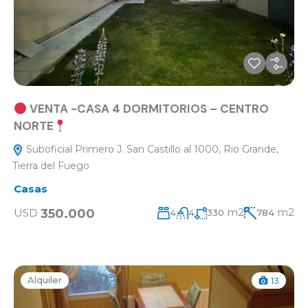
VENTA -CASA 4 DORMITORIOS – CENTRO
NORTE
Suboficial Primero J. San Castillo al 1000, Rio Grande,
Tierra del Fuego
Casas
m2
m2
350.000
USD
4
4
330
784
Alquiler
13