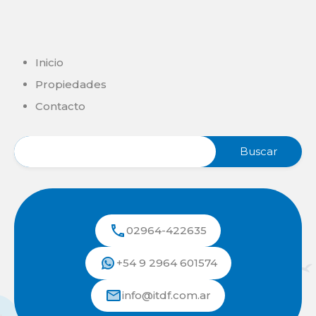
Inicio
Propiedades
Contacto
02964-422635
+54 9 2964 601574
info@itdf.com.ar