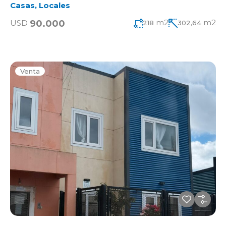
Casas
,
Locales
m2
m2
90.000
USD
218
302,64
Venta