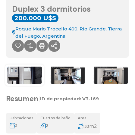
Duplex 3 dormitorios
200.000 U$S
Roque Mario Trocello 400, Río Grande, Tierra
del Fuego, Argentina
Resumen
|
ID de propiedad:
V3-169
Habitaciones
Cuartos de baño
Área
3
2
m2
133