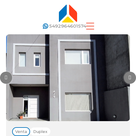
5492964601574
Venta
Duplex