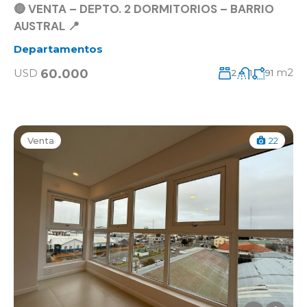
🔴 VENTA – DEPTO. 2 DORMITORIOS – BARRIO
AUSTRAL 📍
Departamentos
m2
60.000
USD
2
1
91
Venta
22