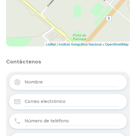
Leaflet
|
Instituto Geográfico Nacional
+
OpenStreetMap
Contáctenos